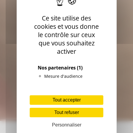
Ce site utilise des
cookies et vous donne
le contrôle sur ceux
que vous souhaitez
activer
Nos partenaires
(1)
Mesure d'audience
Tout accepter
Tout refuser
Personnaliser